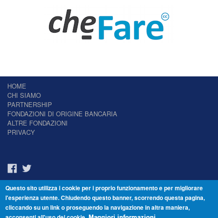
HOME
CHI SIAMO
PARTNERSHIP
FONDAZIONI DI ORIGINE BANCARIA
ALTRE FONDAZIONI
PRIVACY
Questo sito utilizza i cookie per i proprio funzionamento e per migliorare
Il Giornale delle Fondazioni - Periodico telematico
l'esperienza utente. Chiudendo questo banner, scorrendo questa pagina,
Reg. Tribunale n.7 del 22/07/2014 – ISSN 2421-2466
cliccando su un link o proseguendo la navigazione in altra maniera,
© Fondazione Venezia 2000 - Dorsoduro 3488/U - 30123 Venezia - Italia -
acconsenti all'uso dei cookie.
C.F. 94046390277
Maggiori informazioni