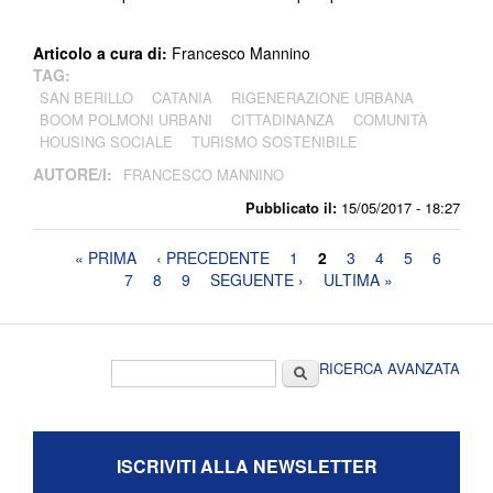
Articolo a cura di:
Francesco Mannino
TAG:
SAN BERILLO
CATANIA
RIGENERAZIONE URBANA
BOOM POLMONI URBANI
CITTADINANZA
COMUNITÀ
HOUSING SOCIALE
TURISMO SOSTENIBILE
AUTORE/I:
FRANCESCO MANNINO
Pubblicato il:
15/05/2017 - 18:27
Pagine
« PRIMA
‹ PRECEDENTE
1
2
3
4
5
6
7
8
9
SEGUENTE ›
ULTIMA »
Form di ricerca
Cerca
RICERCA AVANZATA
ISCRIVITI ALLA NEWSLETTER