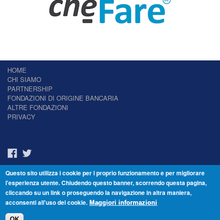
HOME
CHI SIAMO
PARTNERSHIP
FONDAZIONI DI ORIGINE BANCARIA
ALTRE FONDAZIONI
PRIVACY
Questo sito utilizza i cookie per i proprio funzionamento e per migliorare
Il Giornale delle Fondazioni - Periodico telematico
l'esperienza utente. Chiudendo questo banner, scorrendo questa pagina,
Reg. Tribunale n.7 del 22/07/2014 – ISSN 2421-2466
cliccando su un link o proseguendo la navigazione in altra maniera,
© Fondazione Venezia 2000 - Dorsoduro 3488/U - 30123 Venezia - Italia -
acconsenti all'uso dei cookie.
C.F. 94046390277
Maggiori informazioni
OK