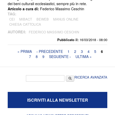
dei beni culturali ecclesiastici, sempre più in rete.
Articolo a cura di:
Federico Massimo Ceschin
TAG:
CEI
MIBACT
BEWEB
MANUS ONLINE
CHIESA CATTOLICA
AUTORE/I:
FEDERICO MASSIMO CESCHIN
Pubblicato il:
16/03/2018 - 08:00
Pagine
« PRIMA
‹ PRECEDENTE
1
2
3
4
5
6
7
8
9
SEGUENTE ›
ULTIMA »
Form di ricerca
Cerca
RICERCA AVANZATA
ISCRIVITI ALLA NEWSLETTER