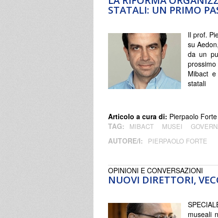
LA RIFORMA ORGANIZZA
STATALI: UN PRIMO PA
Il prof. 
su Aedon, 
da un pun
prossimo 
Mibact e 
statali
Articolo a cura di:
Pierpaolo Forte
TAG:
MIBACT
MUSEI
GOVERN
AUTORE/I:
PIERPAOLO FORTE
OPINIONI E CONVERSAZIONI
NUOVI DIRETTORI, VE
SPECIALE 
museali 