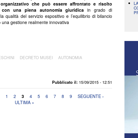
L
organizzativo che può essere affrontato e risolto
C
o con una piena autonomia giuridica
in grado di
P
la qualità del servizio espositivo e l’equilibrio di bilancio
o una gestione realmente innovativa
SCHINI
DECRETO MUSEI
AUTONOMIA
Pubblicato il:
15/09/2015 - 12:51
1
2
3
4
5
6
7
8
9
SEGUENTE ›
ULTIMA »