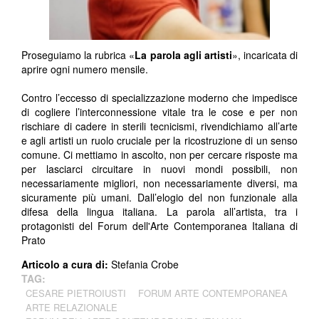
Proseguiamo la rubrica «
La parola agli artisti
», incaricata di
aprire ogni numero mensile.
Contro l’eccesso di specializzazione moderno che impedisce
di cogliere l’interconnessione vitale tra le cose e per non
rischiare di cadere in sterili tecnicismi, rivendichiamo all’arte
e agli artisti un ruolo cruciale per la ricostruzione di un senso
comune.
Ci mettiamo in ascolto, non per cercare risposte ma
per lasciarci circuitare in nuovi mondi possibili, non
necessariamente migliori, non necessariamente diversi, ma
sicuramente più umani.
Dall’elogio del non funzionale alla
difesa della lingua italiana. La parola all’artista, tra i
protagonisti del Forum dell'Arte Contemporanea Italiana di
Prato
Articolo a cura di:
Stefania Crobe
TAG:
CESARE PIETROIUSTI
FORUM ARTE CONTEMPORANEA
ARTE RELAZIONALE