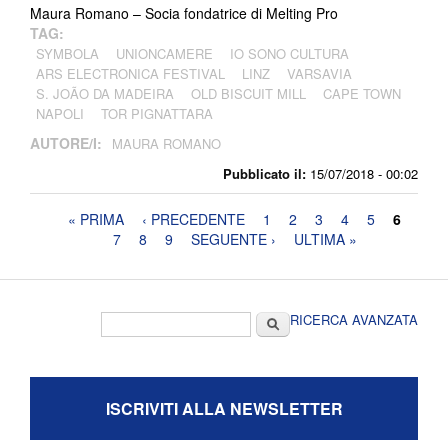
Maura Romano – Socia fondatrice di Melting Pro
TAG:
SYMBOLA
UNIONCAMERE
IO SONO CULTURA
ARS ELECTRONICA FESTIVAL
LINZ
VARSAVIA
S. JOÃO DA MADEIRA
OLD BISCUIT MILL
CAPE TOWN
NAPOLI
TOR PIGNATTARA
AUTORE/I:
MAURA ROMANO
Pubblicato il:
15/07/2018 - 00:02
Pagine
« PRIMA
‹ PRECEDENTE
1
2
3
4
5
6
7
8
9
SEGUENTE ›
ULTIMA »
Form di ricerca
Cerca
RICERCA AVANZATA
ISCRIVITI ALLA NEWSLETTER