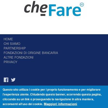
HOME
CHI SIAMO
PARTNERSHIP
FONDAZIONI DI ORIGINE BANCARIA
ALTRE FONDAZIONI
PRIVACY
Questo sito utilizza i cookie per i proprio funzionamento e per migliorare
Il Giornale delle Fondazioni - Periodico telematico
l'esperienza utente. Chiudendo questo banner, scorrendo questa pagina,
Reg. Tribunale n.7 del 22/07/2014 – ISSN 2421-2466
cliccando su un link o proseguendo la navigazione in altra maniera,
© Fondazione Venezia 2000 - Dorsoduro 3488/U - 30123 Venezia - Italia -
acconsenti all'uso dei cookie.
C.F. 94046390277
Maggiori informazioni