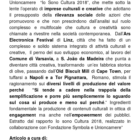
Unioncamere “Io Sono Cultura 2018”, che mette sotto la
lente l’operato di
imprese culturali e creative
che adottano
il presupposto della
rilevanza sociale
delle azioni che
promuovono e che non prescindono dall’analisi sul ruolo
complesso e multifocale che cultura e creatività sono
chiamate a rivestire nella società contemporanea.
Dall’
Ars
Electronica Festival
di
Linz,
città che ha fatto di un
complesso e solido sistema integrato di attività culturali e
creative, il perno del suo sviluppo economico, al lavoro del
Comune di
Varsavia,
a
S. João da Madeira
che punta a
diventare città creativa, trasformando un’ex fabbrica storica
di olive, passando dall’
Old Biscuit Mill
di
Cape Town
, per
tuffarsi a
Napoli e a Tor Pignattara,
Romano, stimola il
ragionamento sui
diversi livelli di produzione del valore
perché “Si tende a cadere nella trappola della
semplificazione e porre più semplicemente lo sguardo
sul cosa si produce e meno sul
perché
.” Ingredienti
fondamentale la produzione di contenuti culturali in ottica di
engagement
ma anche nell’
empowerment
dei pubblici.
Estratto dal rapporto Io sono Cultura 2018, realizzato in
collaborazione con Fondazione Symbola e Unioncamere”
Articolo a cura di: