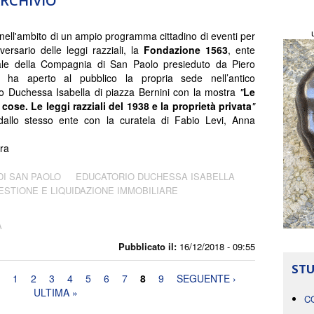
ARCHIVIO
 nell'ambito di un ampio programma cittadino di eventi per
iversario delle leggi razziali, la
Fondazione 1563
, ente
ale della Compagnia di San Paolo presieduto da Piero
, ha aperto al pubblico la propria sede nell’antico
o Duchessa Isabella di piazza Bernini con la mostra
"
Le
 cose. Le leggi razziali del 1938 e la proprietà privata
"
dallo stesso ente con la curatela di Fabio Levi, Anna
ira
DI SAN PAOLO
EDUCATORIO DUCHESSA ISABELLA
ESTIONE E LIQUIDAZIONE IMMOBILIARE
A
Pubblicato il:
16/12/2018 - 09:55
STU
1
2
3
4
5
6
7
8
9
SEGUENTE ›
ULTIMA »
C