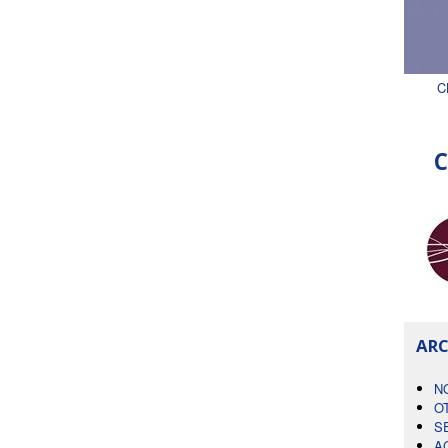
C
C
ARC
N
O
S
A