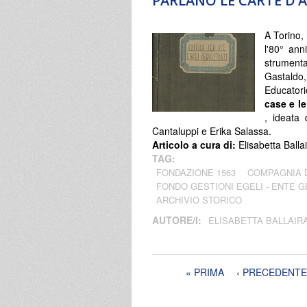
PARLANO LE CARTE D’
A Torino,
l'80° ann
strument
Gastaldo
Educatori
case e le
, ideata 
Cantaluppi e Erika Salassa.
Articolo a cura di:
Elisabetta Balla
TAG:
FONDAZIONE 1563
COMPAGNIA 
FONDO GESTIONI EGELI - ENTE G
ARCHIVIO STORICO
AUTORE/I:
ELISABETTA BALLAIR
Pagine
« PRIMA
‹ PRECEDENTE