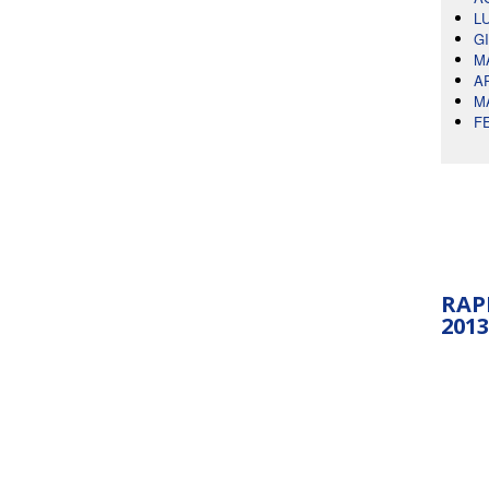
L
G
M
A
M
F
RAP
2013