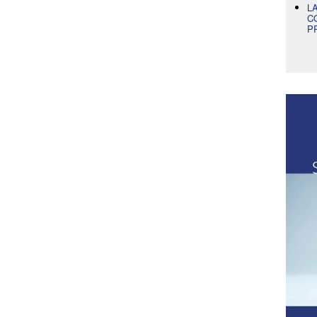
L
C
P