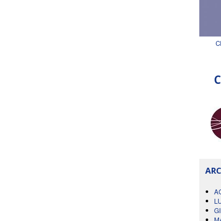
C
C
ARC
A
L
G
M