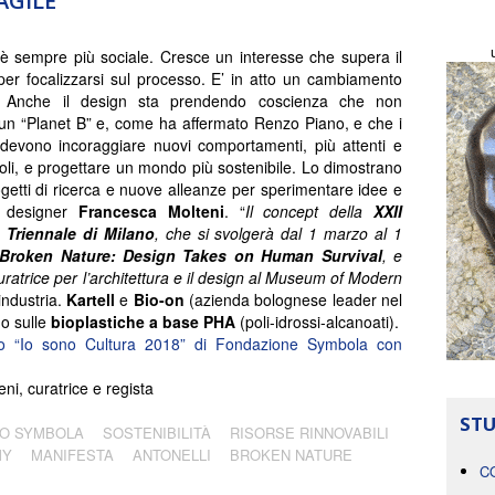
AGILE
 è sempre più sociale. Cresce un interesse che supera il
per focalizzarsi sul processo. E’ in atto un cambiamento
e. Anche il design sta prendendo coscienza che non
n “Planet B” e, come ha affermato Renzo Piano, e che i
devono incoraggiare nuovi comportamenti, più attenti e
li, e progettare un mondo più sostenibile. Lo dimostrano
ogetti di ricerca e nuove alleanze per sperimentare idee e
la designer
Francesca Molteni
. “
Il concept della
XXII
Triennale di Milano
, che si svolgerà dal 1 marzo al 1
Broken Nature: Design Takes on Human Survival
, e
curatrice per l’architettura e il design al Museum of Modern
industria.
Kartell
e
Bio-on
(azienda bolognese leader nel
no sulle
bioplastiche a base PHA
(poli-idrossi-alcanoati).
to “Io sono Cultura 2018” di Fondazione Symbola con
ni, curatrice e regista
STU
O SYMBOLA
SOSTENIBILITÀ
RISORSE RINNOVABILI
MY
MANIFESTA
ANTONELLI
BROKEN NATURE
C