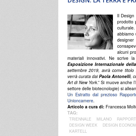
DESIGN. LA TERRA È FR
Il Design
prodotto 
cultural
abbiamo u
designer 
consapevo
alcuni pr
materiali innovativi. Ne scrive 
Esposizione Internazionale della
settembre 2019, avrà come titolo
verrà curata dai
Paola Antonelli
, 
Art di New York
.” Si muove anche l’
settore delle biotecnologie) si allea
Un Estratto dal prezioso Rappor
Unioncamere
.
Articolo a cura di:
Francesca Molte
TAG:
TRIENNALE
MILANO
RAPPORT
DESIGN WEEK
DESIGN ECONO
KARTELL