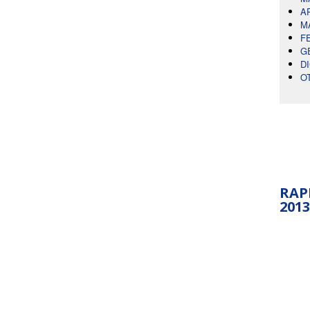
A
M
F
G
D
O
RAP
2013