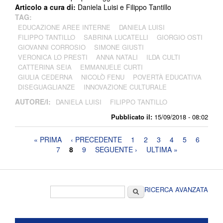
Articolo a cura di:
Daniela Luisi e Filippo Tantillo
TAG:
EDUCAZIONE AREE INTERNE
DANIELA LUISI
FILIPPO TANTILLO
SABRINA LUCATELLI
GIORGIO OSTI
GIOVANNI CORROSIO
SIMONE GIUSTI
VERONICA LO PRESTI
ANNA NATALI
ILDA CULTI
CATTERINA SEIA
EMMANUELE CURTI
GIULIA CEDERNA
NICOLÒ FENU
POVERTÀ EDUCATIVA
DISEGUAGLIANZE
INNOVAZIONE CULTURALE
AUTORE/I:
DANIELA LUISI
FILIPPO TANTILLO
Pubblicato il:
15/09/2018 - 08:02
Pagine
« PRIMA
‹ PRECEDENTE
1
2
3
4
5
6
7
8
9
SEGUENTE ›
ULTIMA »
Form di ricerca
Cerca
RICERCA AVANZATA