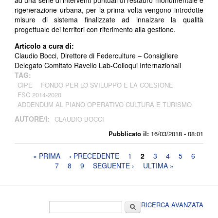
ad una serie di interventi puntuali di restauro monumentale e
rigenerazione urbana, per la prima volta vengono introdotte
misure di sistema finalizzate ad innalzare la qualità
progettuale dei territori con riferimento alla gestione.
Articolo a cura di:
Claudio Bocci, Direttore di Federculture – Consigliere
Delegato Comitato Ravello Lab-Colloqui Internazionali
TAG:
CIPE
FONDO PER LO SVILUPPO E LA COESIONE
FSC 2014-2020
ADDENDUM AL PIANO OPERATIVO CULTURA E TURISMO
AUTORE/I:
CLAUDIO BOCCI
Pubblicato il:
16/03/2018 - 08:01
Pagine
« PRIMA
‹ PRECEDENTE
1
2
3
4
5
6
7
8
9
SEGUENTE ›
ULTIMA »
Form di ricerca
Cerca
RICERCA AVANZATA