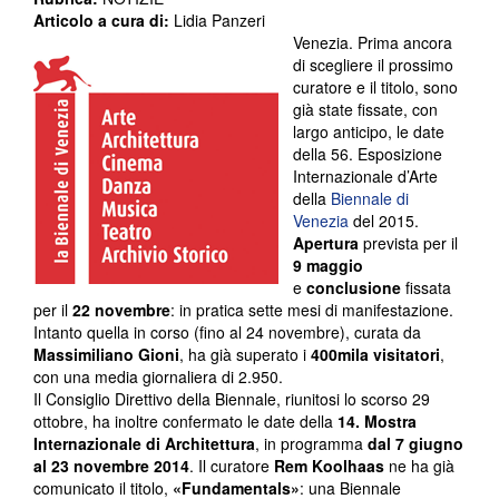
Articolo a cura di:
Lidia Panzeri
Venezia. Prima ancora
di scegliere il prossimo
curatore e il titolo, sono
già state fissate, con
largo anticipo, le date
della 56. Esposizione
Internazionale d’Arte
della
Biennale di
Venezia
del 2015.
Apertura
prevista per il
9 maggio
e
conclusione
fissata
per il
22 novembre
: in pratica sette mesi di manifestazione.
Intanto quella in corso (fino al 24 novembre), curata da
Massimiliano Gioni
, ha già superato i
400mila visitatori
,
con una media giornaliera di 2.950.
Il Consiglio Direttivo della Biennale, riunitosi lo scorso 29
ottobre, ha inoltre confermato le date della
14. Mostra
Internazionale di Architettura
, in programma
dal 7 giugno
al 23 novembre 2014
. Il curatore
Rem Koolhaas
ne ha già
comunicato il titolo,
«Fundamentals»
: una Biennale