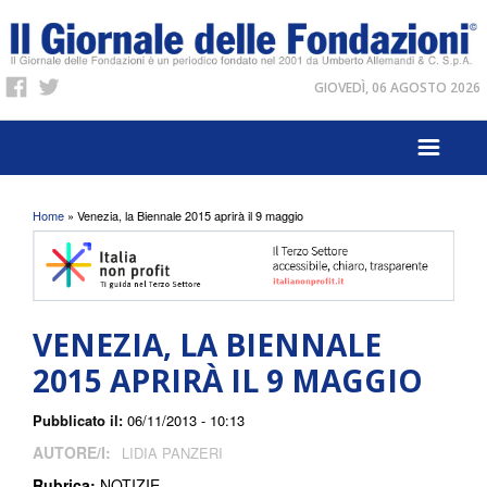
GIOVEDÌ, 06 AGOSTO 2026
Tu sei qui
Home
» Venezia, la Biennale 2015 aprirà il 9 maggio
VENEZIA, LA BIENNALE
2015 APRIRÀ IL 9 MAGGIO
Pubblicato il:
06/11/2013 - 10:13
AUTORE/I:
LIDIA PANZERI
Rubrica:
NOTIZIE