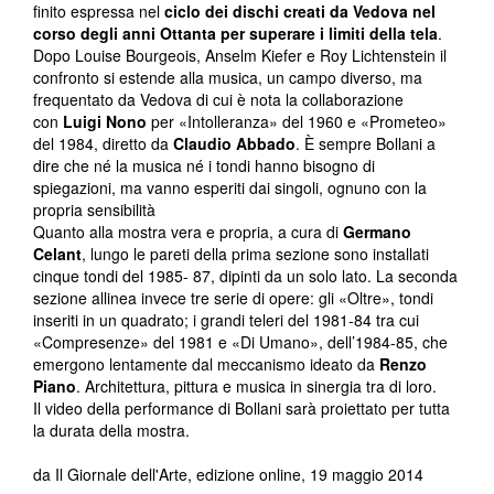
finito espressa nel
ciclo dei dischi creati da Vedova nel
corso degli anni Ottanta per superare i limiti della tela
.
Dopo Louise Bourgeois, Anselm Kiefer e Roy Lichtenstein il
confronto si estende alla musica, un campo diverso, ma
frequentato da Vedova di cui è nota la collaborazione
con
Luigi Nono
per «Intolleranza» del 1960 e «Prometeo»
del 1984, diretto da
Claudio Abbado
. È sempre Bollani a
dire che né la musica né i tondi hanno bisogno di
spiegazioni, ma vanno esperiti dai singoli, ognuno con la
propria sensibilità
Quanto alla mostra vera e propria, a cura di
Germano
Celant
, lungo le pareti della prima sezione sono installati
cinque tondi del 1985- 87, dipinti da un solo lato. La seconda
sezione allinea invece tre serie di opere: gli «Oltre», tondi
inseriti in un quadrato; i grandi teleri del 1981-84 tra cui
«Compresenze» del 1981 e «Di Umano», dell’1984-85, che
emergono lentamente dal meccanismo ideato da
Renzo
Piano
. Architettura, pittura e musica in sinergia tra di loro.
Il video della performance di Bollani sarà proiettato per tutta
la durata della mostra.
da Il Giornale dell'Arte, edizione online, 19 maggio 2014