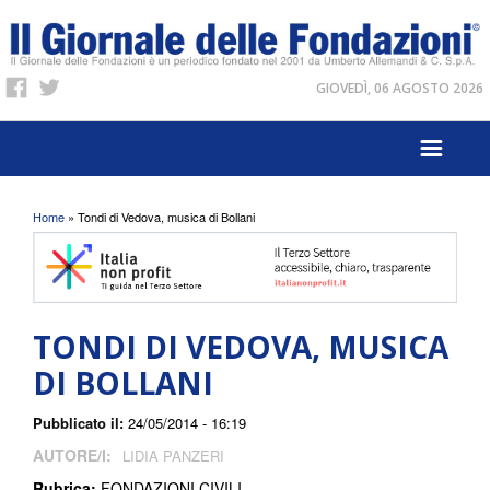
GIOVEDÌ, 06 AGOSTO 2026
Tu sei qui
Home
» Tondi di Vedova, musica di Bollani
TONDI DI VEDOVA, MUSICA
DI BOLLANI
Pubblicato il:
24/05/2014 - 16:19
AUTORE/I:
LIDIA PANZERI
Rubrica:
FONDAZIONI CIVILI