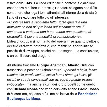
visive dello
IUAV
. La linea editoriale è contestuale alle loro
esperienze e ai loro interessi; gli ideatori spiegano che il filo
conduttore che lega i temi affrontati all’interno della rivista è
l’atto di selezionare tutto ciò gli interessa.
«Ci interessava e l’abbiamo fatto, forse questa è una
motivazione ben più profonda dell’incompiutezza. Il
contenuto è vario ma non è nemmeno una questione di
profondità, è più una modalità di comunicazione».
L’idea di occuparsi non tanto dell’opera in sé quanto piuttosto
del suo carattere potenziale, che mantiene aperte infinite
possibilità di sviluppo, poiché non ne segna una conclusione,
è un po’ il cuore del progetto.
All’interno troviamo
Giorgio Agamben
,
Alberto Grifi
con
trascrizioni a posteriori (sbobinature)
«perché è bella, lascia
respiro alle parole scritte, lascia loro il ritmo, gli incisi, gli
errori, le strade concettuali che avrebbero potuto essere
imboccate»
, ma anche alcuni dei loro progetti come quello
con
Richard Nonas
che vede coinvolto anche
Paolo Rosso
di Microclima, esposto all’ultima collettiva della
Fondazione
Bevilacqua La Masa
.