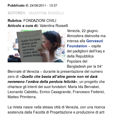
Pubblicato il:
24/06/2011 - 13:37
AUTORE/I:
VALENTINA ROSSELLI
Rubrica:
FONDAZIONI CIVILI
Articolo a cura di:
Valentina Rosselli
Venezia, 22 giugno.
Atmosfera disinvolta ma
intensa alla
Gervasuti
Foundation
– ospite
dei padiglioni dell’Iraq e
della Repubblica
Popolare del
Bangladesh per la 54°
Biennale di Venezia – durante la presentazione del numero
zero di
«Quello che basta all’altra gente non mi darà
nemmeno l’ombra della perduta felicità»
, un progetto che
chiarisce gli intenti dei suoi fondatori: Maria Ida Bernabei,
Leonardo Cabiddu, Enrico Casagrande, Francesco Federici,
Matteo Primiterra.
La rivista nasce nella stessa città di Venezia, con una ricerca
sostenuta dalla Facoltà di Progettazione e produzione di arti