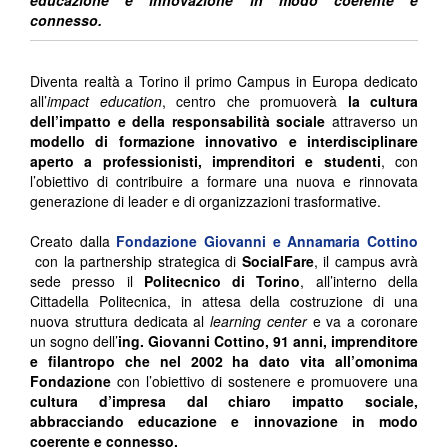
educazione e innovazione in modo coerente e
connesso.
Diventa realtà a Torino il primo Campus in Europa dedicato
all’
impact education
, centro che promuoverà
la cultura
dell’impatto e della responsabilità sociale
attraverso un
modello di formazione innovativo e interdisciplinare
aperto a professionisti, imprenditori e studenti
, con
l’obiettivo di contribuire a formare una nuova e rinnovata
generazione di leader e di organizzazioni trasformative.
Creato dalla
Fondazione Giovanni e Annamaria Cottino
con la partnership strategica di
SocialFare
, il campus avrà
sede presso il
Politecnico di Torino
, all’interno della
Cittadella Politecnica, in attesa della costruzione di una
nuova struttura dedicata al
learning center
e va a coronare
un sogno dell’
ing. Giovanni Cottino, 91 anni, imprenditore
e filantropo che nel 2002 ha dato vita all’omonima
Fondazione
con l’obiettivo di sostenere e promuovere una
cultura d’impresa dal chiaro impatto sociale,
abbracciando educazione e innovazione in modo
coerente e connesso.