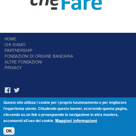
HOME
CHI SIAMO
PARTNERSHIP
FONDAZIONI DI ORIGINE BANCARIA
ALTRE FONDAZIONI
PRIVACY
Questo sito utilizza i cookie per i proprio funzionamento e per migliorare
Il Giornale delle Fondazioni - Periodico telematico
l'esperienza utente. Chiudendo questo banner, scorrendo questa pagina,
Reg. Tribunale n.7 del 22/07/2014 – ISSN 2421-2466
cliccando su un link o proseguendo la navigazione in altra maniera,
© Fondazione Venezia 2000 - Dorsoduro 3488/U - 30123 Venezia - Italia -
acconsenti all'uso dei cookie.
C.F. 94046390277
Maggiori informazioni
OK