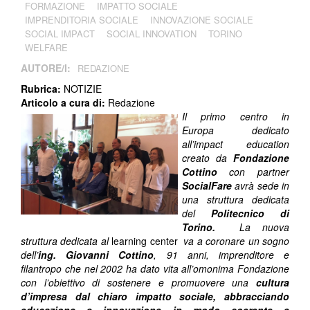
FORMAZIONE
IMPATTO SOCIALE
IMPRENDITORIA SOCIALE
INNOVAZIONE SOCIALE
SOCIAL IMPACT
SOCIAL INNOVATION
TORINO
WELFARE
AUTORE/I:
REDAZIONE
Rubrica:
NOTIZIE
Articolo a cura di:
Redazione
Il primo centro in
Europa dedicato
all’impact education
creato da
Fondazione
Cottino
con partner
SocialFare
avrà sede in
una struttura dedicata
del
Politecnico di
Torino.
La nuova
struttura dedicata al
learning center
va a coronare un sogno
dell’
ing. Giovanni Cottino
, 91 anni, imprenditore e
filantropo che nel 2002 ha dato vita all’omonima Fondazione
con l’obiettivo di sostenere e promuovere una
cultura
d’impresa dal chiaro impatto sociale, abbracciando