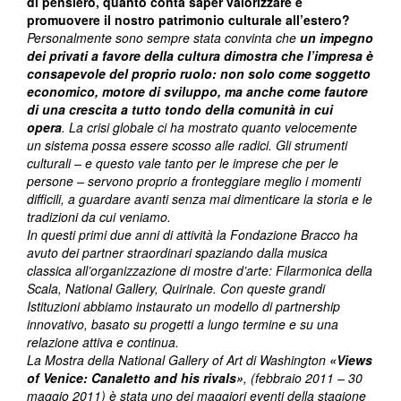
di pensiero, quanto conta saper valorizzare e
promuovere il nostro patrimonio culturale all’estero?
Personalmente sono sempre stata convinta che
un impegno
dei privati a favore della cultura dimostra che l’impresa è
consapevole del proprio ruolo: non solo come soggetto
economico, motore di sviluppo, ma anche come fautore
di una crescita a tutto tondo della comunità in cui
opera
. La crisi globale ci ha mostrato quanto velocemente
un sistema possa essere scosso alle radici. Gli strumenti
culturali – e questo vale tanto per le imprese che per le
persone – servono proprio a fronteggiare meglio i momenti
difficili, a guardare avanti senza mai dimenticare la storia e le
tradizioni da cui veniamo.
In questi primi due anni di attività la Fondazione Bracco ha
avuto dei partner straordinari spaziando dalla musica
classica all’organizzazione di mostre d’arte: Filarmonica della
Scala, National Gallery, Quirinale. Con queste grandi
Istituzioni abbiamo instaurato un modello di partnership
innovativo, basato su progetti a lungo termine e su una
relazione attiva e continua.
La Mostra della National Gallery of Art di Washington
«Views
of Venice: Canaletto and his rivals»
, (febbraio 2011 – 30
maggio 2011) è stata uno dei maggiori eventi della stagione