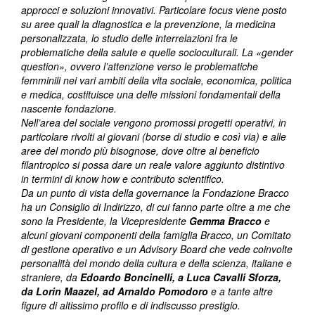
approcci e soluzioni innovativi. Particolare focus viene posto
su aree quali la diagnostica e la prevenzione, la medicina
personalizzata, lo studio delle interrelazioni fra le
problematiche della salute e quelle socioculturali. La «gender
question», ovvero l’attenzione verso le problematiche
femminili nei vari ambiti della vita sociale, economica, politica
e medica, costituisce una delle missioni fondamentali della
nascente fondazione.
Nell’area del sociale vengono promossi progetti operativi, in
particolare rivolti ai giovani (borse di studio e così via) e alle
aree del mondo più bisognose, dove oltre al beneficio
filantropico si possa dare un reale valore aggiunto distintivo
in termini di know how e contributo scientifico.
Da un punto di vista della governance la Fondazione Bracco
ha un Consiglio di Indirizzo, di cui fanno parte oltre a me che
sono la Presidente, la Vicepresidente
Gemma Bracco
e
alcuni giovani componenti della famiglia Bracco, un Comitato
di gestione operativo e un Advisory Board che vede coinvolte
personalità del mondo della cultura e della scienza, italiane e
straniere, da
Edoardo Boncinelli, a Luca Cavalli Sforza,
da Lorin Maazel, ad Arnaldo Pomodoro
e a tante altre
figure di altissimo profilo e di indiscusso prestigio.