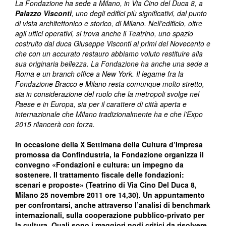
La Fondazione ha sede a Milano, in Via Cino del Duca 8, a
Palazzo Visconti
, uno degli edifici più significativi, dal punto
di vista architettonico e storico, di Milano. Nell’edificio, oltre
agli uffici operativi, si trova anche il Teatrino, uno spazio
costruito dal duca Giuseppe Visconti ai primi del Novecento e
che con un accurato restauro abbiamo voluto restituire alla
sua originaria bellezza. La Fondazione ha anche una sede a
Roma e un branch office a New York. Il legame fra la
Fondazione Bracco e Milano resta comunque molto stretto,
sia in considerazione del ruolo che la metropoli svolge nel
Paese e in Europa, sia per il carattere di città aperta e
internazionale che Milano tradizionalmente ha e che l’Expo
2015 rilancerà con forza.
In occasione della X Settimana della Cultura d’Impresa
promossa da Confindustria, la Fondazione organizza il
convegno «Fondazioni e cultura: un impegno da
sostenere. Il trattamento fiscale delle fondazioni:
scenari e proposte» (Teatrino di Via Cino Del Duca 8,
Milano 25 novembre 2011 ore 14,30). Un appuntamento
per confrontarsi, anche attraverso l’analisi di benchmark
internazionali, sulla cooperazione pubblico-privato per
la cultura. Quali sono i maggiori nodi critici da risolvere