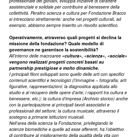
professionale dei giovani, sviluppa iniziative di carattere
assistenziale e solidale per contribuire al benessere della
collettività. Peraltro scienza e cultura per Fondazione Bracco
si intrecciano strettamente: anche nei progetti culturali, ad
esempio, abbiamo sempre inserito un risvolto scientifico.
Operativamente, attraverso quali progetti si declina la
missione della fondazione? Quale modello di
governance ne garantisce la sostenibilità?
All’interno delle macroaree
«cultura», «scienza», «sociale»
vengono realizzati progetti concreti basati su
partnership prestigiose e molto dinamiche.
I principali filoni sviluppati sono quello delle arti con specifici
contenuti scientifici e tecnologici (l’immagine – fotografia, arti
figurative, rappresentazioni; la diagnostica applicata allo
studio e al recupero delle opere d’arte; i rapporti tra cultura e
benessere, etc.); la cultura d’impresa (Archivio storico) anche
con la partecipazione ai principali tavoli associativi e
professionali del settore; la cultura musicale, attraverso il
sostegno a primarie istituzioni musicali.
Nell’area della scienza la Fondazione, privilegiando le
scienze biomediche e quelle ad esse afferenti, ha l’obiettivo
di contribuire al miglioramento della qualità della vita con