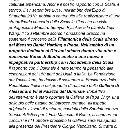
culturale americana. Anche il nostro rapporto con la Scala, è
storico. Il 17 settembre 2010, nell’ambito dell’Expo di
Shanghai 2010, abbiamo contribuito alla realizzazione di uno
straordinario concerto della Scala in Cina che ha visto
protagonisti il Maestro Semyon Bychkov e la pianista Yuja
Wang. Il 12 settembre scorso Fondazione Bracco ha
sostenuto il concerto della
Filarmonica della Scala diretto
dal Maestro Daniel Harding a Praga. Nell’ambito di un
progetto dedicato ai Giovani stiamo dando vita oltre e
numerose Borse di Studio anche a una nuova e
impegnativa partnership con l’Accademia della Scala
.
Il rapporto con il Quirinale è nato tempo fa pensando alle
celebrazioni dei 150 anni dell’Unità d’Italia. La Fondazione,
per l’occasione, ha deciso di sostenere la Presidenza della
Repubblica Italiana nel progetto di restauro della
Galleria di
Alessandro VII al Palazzo del Quirinale
. L’obiettivo
dell’intervento è stato riportare la Galleria di Papa Chigi, una
delle più belle pagine del barocco romano, all’aspetto
originario. I lavori di restauro, condotti dalla Soprintendenza
Storico Artistica per il Polo Museale di Roma, si sono ormai
conclusi e l’11 ottobre prossimo la Galleria sarà inaugurata
alla presenza del Presidente Giorgio Napolitano. Si tratta di