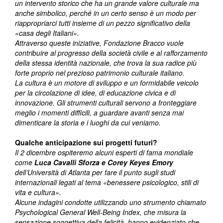
un intervento storico che ha un grande valore culturale ma
anche simbolico, perché in un certo senso è un modo per
riappropriarci tutti insieme di un pezzo significativo della
«casa degli Italiani».
Attraverso queste iniziative, Fondazione Bracco vuole
contribuire al progresso della società civile e al rafforzamento
della stessa identità nazionale, che trova la sua radice più
forte proprio nel prezioso patrimonio culturale italiano.
La cultura è un motore di sviluppo e un formidabile veicolo
per la circolazione di idee, di educazione civica e di
innovazione. Gli strumenti culturali servono a fronteggiare
meglio i momenti difficili, a guardare avanti senza mai
dimenticare la storia e i luoghi da cui veniamo.
Qualche anticipazione sui progetti futuri?
Il 2 dicembre ospiteremo alcuni esperti di fama mondiale
come
Luca Cavalli Sforza e Corey Keyes Emory
dell’Università di Atlanta per fare il punto sugli studi
internazionali legati al tema «benessere psicologico, stili di
vita e cultura».
Alcune indagini condotte utilizzando uno strumento chiamato
Psychological General Well-Being Index, che misura la
sensazione soggettiva della felicità, hanno evidenziato che