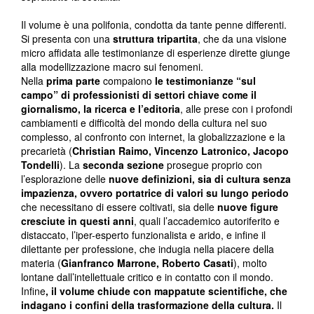
Il volume è una polifonia, condotta da tante penne differenti.
Si presenta con una
struttura tripartita
, che da una visione
micro affidata alle testimonianze di esperienze dirette giunge
alla modellizzazione macro sui fenomeni.
Nella
prima parte
compaiono
le testimonianze “sul
campo” di professionisti di settori chiave come il
giornalismo, la ricerca e l’editoria
, alle prese con i profondi
cambiamenti e difficoltà del mondo della cultura nel suo
complesso, al confronto con internet, la globalizzazione e la
precarietà (
Christian Raimo, Vincenzo Latronico, Jacopo
Tondelli
). La
seconda sezione
prosegue proprio con
l’esplorazione delle
nuove definizioni, sia di cultura senza
impazienza, ovvero portatrice di valori su lungo periodo
che necessitano di essere coltivati, sia delle
nuove figure
cresciute in questi anni
, quali l’accademico autoriferito e
distaccato, l’iper-esperto funzionalista e arido, e infine il
dilettante per professione, che indugia nella piacere della
materia (
Gianfranco Marrone, Roberto Casati
), molto
lontane dall’intellettuale critico e in contatto con il mondo.
Infine
, il volume chiude
con mappatute scientifiche, che
indagano i confini della trasformazione della cultura.
Il