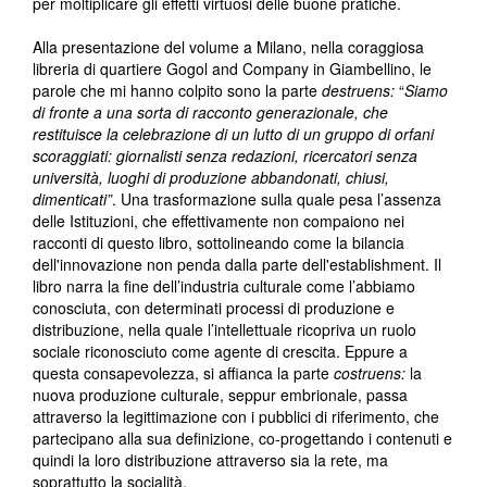
per moltiplicare gli effetti virtuosi delle buone pratiche.
Alla presentazione del volume a Milano, nella coraggiosa
libreria di quartiere Gogol and Company in Giambellino, le
parole che mi hanno colpito sono la parte
destruens:
“
Siamo
di fronte a una sorta di racconto generazionale, che
restituisce la celebrazione di un lutto di un gruppo di orfani
scoraggiati: giornalisti senza redazioni, ricercatori senza
università, luoghi di produzione abbandonati, chiusi,
dimenticati”
. Una trasformazione sulla quale pesa l’assenza
delle Istituzioni, che effettivamente non compaiono nei
racconti di questo libro, sottolineando come la bilancia
dell'innovazione non penda dalla parte dell'establishment. Il
libro narra la fine dell’industria culturale come l’abbiamo
conosciuta, con determinati processi di produzione e
distribuzione, nella quale l’intellettuale ricopriva un ruolo
sociale riconosciuto come agente di crescita. Eppure a
questa consapevolezza, si affianca la parte
costruens:
la
nuova produzione culturale, seppur embrionale, passa
attraverso la legittimazione con i pubblici di riferimento, che
partecipano alla sua definizione, co-progettando i contenuti e
quindi la loro distribuzione attraverso sia la rete, ma
soprattutto la socialità.