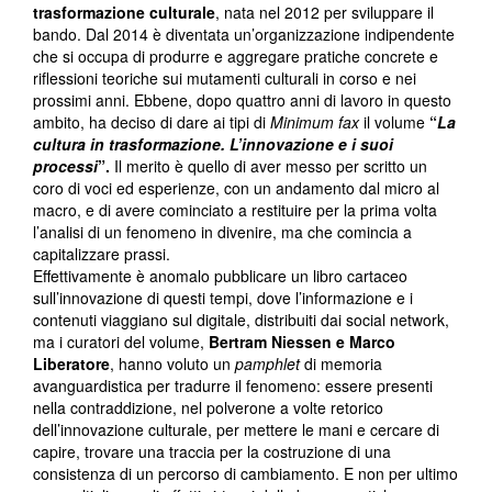
trasformazione culturale
, nata nel 2012 per sviluppare il
bando. Dal 2014 è diventata un’organizzazione indipendente
che si occupa di produrre e aggregare pratiche concrete e
riflessioni teoriche sui mutamenti culturali in corso e nei
prossimi anni. Ebbene, dopo quattro anni di lavoro in questo
ambito, ha deciso di dare ai tipi di
Minimum fax
il volume
“
La
cultura in trasformazione. L’innovazione e i suoi
processi
”.
Il merito è quello di aver messo per scritto un
coro di voci ed esperienze, con un andamento dal micro al
macro, e di avere cominciato a restituire per la prima volta
l’analisi di un fenomeno in divenire, ma che comincia a
capitalizzare prassi.
Effettivamente è anomalo pubblicare un libro cartaceo
sull’innovazione di questi tempi, dove l’informazione e i
contenuti viaggiano sul digitale, distribuiti dai social network,
ma i curatori del volume,
Bertram Niessen e Marco
Liberatore
, hanno voluto un
pamphlet
di memoria
avanguardistica per tradurre il fenomeno: essere presenti
nella contraddizione, nel polverone a volte retorico
dell’innovazione culturale, per mettere le mani e cercare di
capire, trovare una traccia per la costruzione di una
consistenza di un percorso di cambiamento. E non per ultimo