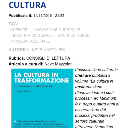
CULTURA
Pubblicato il:
14/11/2016 - 21:55
TAG:
CHEFARE
INNOVAZIONE CULTURALE
INDUSTRIA CULTURALE
BANDI CULTURALI
IMPRESA CULTURALE
AUTORE/I:
NEVE MAZZOLENI
Rubrica:
CONSIGLI DI LETTURA
Articolo a cura di:
Neve Mazzoleni
L’associazione culturale
cheFare
pubblica il
volume “La cultura in
trasformazione.
L’innovazione e i suoi
processi”,
ed
Minimum
fax, dopo quattro anni di
osservazione dei
processi produttivi nel
settore culturale
attraverso l’omonimo