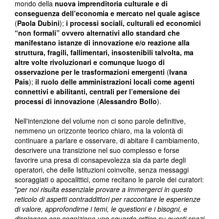
mondo della
nuova imprenditoria culturale e di
conseguenza dell’economia e mercato nel quale agisce
(
Paola Dubini
);
i processi sociali, culturali ed economici
“non formali” ovvero alternativi allo standard che
manifestano istanze di innovazione e/o reazione alla
struttura, fragili, fallimentari, insostenibili talvolta, ma
altre volte rivoluzionari e comunque luogo di
osservazione per le trasformazioni emergenti
(
Ivana
Pais
);
il ruolo delle amministrazioni locali come agenti
connettivi e abilitanti, centrali per l’emersione dei
processi di innovazione
(
Alessandro Bollo
).
Nell'intenzione del volume non ci sono parole definitive,
nemmeno un orizzonte teorico chiaro, ma la volontà di
continuare a parlare e osservare, di abitare il cambiamento,
descrivere una transizione nel suo complesso e forse
favorire una presa di consapevolezza sia da parte degli
operatori, che delle Istituzioni coinvolte, senza messaggi
scoraggiati o apocalittici, come recitano le parole dei curatori:
"
per noi risulta essenziale provare a immergerci in questo
reticolo di aspetti contraddittori per raccontare le esperienze
di valore, approfondirne i temi, le questioni e i bisogni, e
dispiegare con cognizione uno sguardo critico su questi spazi