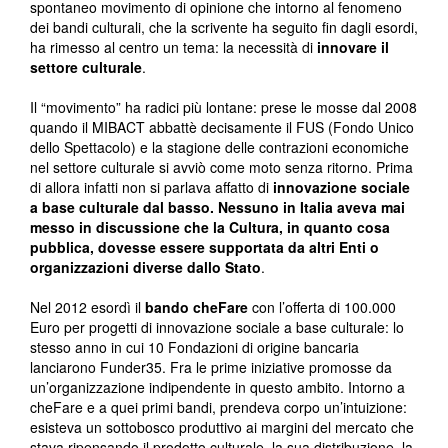
spontaneo movimento di opinione che intorno al fenomeno
dei bandi culturali, che la scrivente ha seguito fin dagli esordi,
ha rimesso al centro un tema: la necessità di
innovare il
settore culturale
.
Il “movimento” ha radici più lontane: prese le mosse dal 2008
quando il MIBACT abbattè decisamente il FUS (Fondo Unico
dello Spettacolo) e la stagione delle contrazioni economiche
nel settore culturale si avviò come moto senza ritorno. Prima
di allora infatti non si parlava affatto di
innovazione sociale
a base culturale dal basso. Nessuno in Italia aveva mai
messo in discussione che la Cultura, in quanto cosa
pubblica, dovesse essere supportata da altri Enti o
organizzazioni diverse dallo Stato
.
Nel 2012 esordì il
bando cheFare
con l’offerta di 100.000
Euro per progetti di innovazione sociale a base culturale: lo
stesso anno in cui 10 Fondazioni di origine bancaria
lanciarono Funder35. Fra le prime iniziative promosse da
un’organizzazione indipendente in questo ambito. Intorno a
cheFare e a quei primi bandi, prendeva corpo un’intuizione:
esisteva un sottobosco produttivo ai margini del mercato che
stava ripensando il prodotto culturale, la sua distribuzione, la