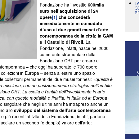
L
Fondazione ha investito
600mila
C
euro nell’acquisizione di 24
P
opere
[1]
che concederà
immediatamente in comodato
d’uso ai due grandi musei d’arte
contemporanea della città: la GAM
e il Castello di Rivoli
. La
Fondazione, infatti, nasce nel 2000
come ente strumentale della
Fondazione CRT per creare e
ontemporanea – che oggi ha superato le 700 opere
 collezioni in Europa – senza allestire uno spazio
le collezioni permanenti dei due musei torinesi:
«questa è
ria missione, con un posizionamento strategico nell’ambito
zione CRT. La scelta e l’entità dell’investimento in arte
, con queste modalità e finalità, in Italia ed in Europa»
 singolare che negli ultimi anni ha intrapreso anche un
no allo
sviluppo del sistema dell’arte contemporanea
Le più recenti attività della Fondazione, infatti, partono
racciare un secondo (o doppio) valore dell’arte: