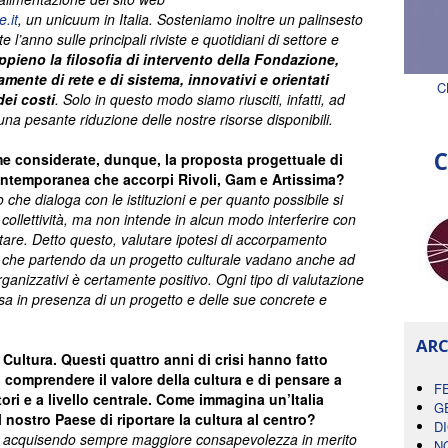
.it
, un unicuum in Italia. Sosteniamo inoltre un palinsesto
e l’anno sulle principali riviste e quotidiani di settore e
ppieno la filosofia di intervento della Fondazione,
amente di rete e di sistema, innovativi e orientati
C
dei costi
. Solo in questo modo siamo riusciti, infatti, ad
a pesante riduzione delle nostre risorse disponibili.
C
e considerate, dunque, la proposta progettuale di
ontemporanea che accorpi Rivoli, Gam e Artissima?
he dialoga con le istituzioni e per quanto possibile si
 collettività, ma non intende in alcun modo interferire con
ottare. Detto questo, valutare ipotesi di accorpamento
che partendo da un progetto culturale vadano anche ad
rganizzativi è certamente positivo. Ogni tipo di valutazione
a in presenza di un progetto e delle sue concrete e
ARC
 Cultura. Questi quattro anni di crisi hanno fatto
comprendere il valore della cultura e di pensare a
F
itori e a livello centrale. Come immagina un’Italia
G
l nostro Paese di riportare la cultura al centro?
D
ta acquisendo sempre maggiore consapevolezza in merito
N