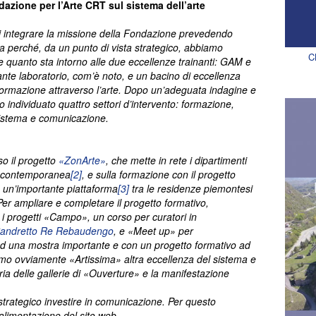
zione per l’Arte CRT sul sistema dell’arte
 integrare la missione della Fondazione prevedendo
ma perché, da un punto di vista strategico, abbiamo
C
 quanto sta intorno alle due eccellenze trainanti: GAM e
tante laboratorio, com’è noto, e un bacino di eccellenza
 formazione attraverso l’arte. Dopo un’adeguata indagine e
o individuato quattro settori d’intervento: formazione,
sistema e comunicazione.
so il progetto
«ZonArte»
, che mette in rete i dipartimenti
rte contemporanea
[2]
, e sulla formazione con il progetto
o un’importante piattaforma
[3]
tra le residenze piemontesi
Per ampliare e completare il progetto formativo,
i progetti «Campo», un corso per curatori in
andretto Re Rebaudengo
, e «Meet up» per
ad una mostra importante e con un progetto formativo ad
amo ovviamente «Artissima» altra eccellenza del sistema e
ria delle gallerie di «Ouverture» e la manifestazione
 strategico investire in comunicazione. Per questo
alimentazione del sito web