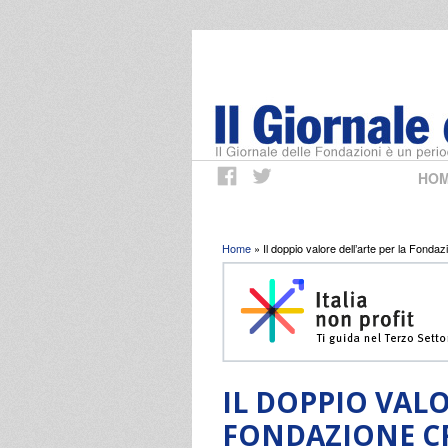
HO
Tu sei qui
Home
» Il doppio valore dell’arte per la Fond
IL DOPPIO VALO
FONDAZIONE C