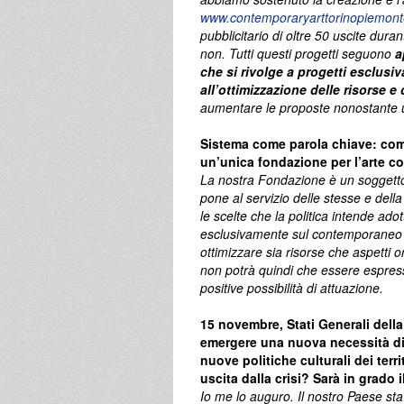
www.contemporaryarttorinopiemonte
pubblicitario di oltre 50 uscite durant
non. Tutti questi progetti seguono
a
che si rivolge a progetti esclusiv
all’ottimizzazione delle risorse e 
aumentare le proposte nonostante un
Sistema come parola chiave: com
un’unica fondazione per l’arte c
La nostra Fondazione è un soggetto c
pone al servizio delle stesse e della
le scelte che la politica intende ad
esclusivamente sul contemporaneo 
ottimizzare sia risorse che aspetti o
non potrà quindi che essere espress
positive possibilità di attuazione.
15 novembre, Stati Generali della
emergere una nuova necessità di 
nuove politiche culturali dei terr
uscita dalla crisi? Sarà in grado i
Io me lo auguro. Il nostro Paese s