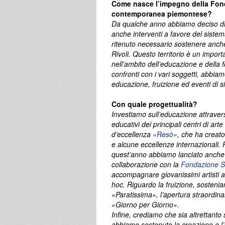
Come nasce l’impegno della Fonda
contemporanea piemontese?
Da qualche anno abbiamo deciso di
anche interventi a favore del siste
ritenuto necessario sostenere anche
Rivoli. Questo territorio è un impor
nell’ambito dell’educazione e della
confronti con i vari soggetti, abbiam
educazione, fruizione ed eventi di 
Con quale progettualità?
Investiamo sull’educazione attraver
educativi dei principali centri di a
d’eccellenza
«Resò»
, che ha creat
e alcune eccellenze internazionali. 
quest’anno abbiamo lanciato anche 
collaborazione con la
Fondazione S
accompagnare giovanissimi artisti 
hoc. Riguardo la fruizione, sosteni
«Paratissima», l’apertura straordina
«Giorno per Giorno».
Infine, crediamo che sia altrettanto
abbiamo sostenuto la creazione e l’