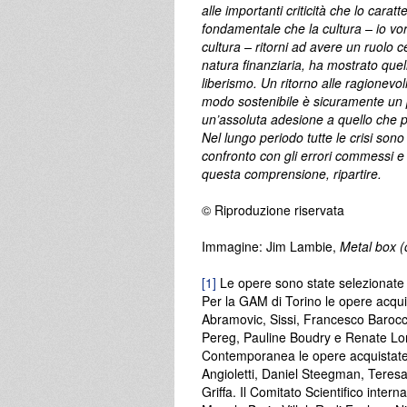
alle importanti criticità che lo carat
fondamentale che la cultura – io vor
cultura – ritorni ad avere un ruolo c
natura finanziaria, ha mostrato quell
liberismo. Un ritorno alle ragionevoli
modo sostenibile è sicuramente un p
un’assoluta adesione a quello che p
Nel lungo periodo tutte le crisi sono
confronto con gli errori commessi e 
questa comprensione, ripartire.
© Riproduzione riservata
Immagine: Jim Lambie,
Metal box (
[1]
Le opere sono state selezionate s
Per la GAM di Torino le opere acqu
Abramovic, Sissi, Francesco Barocco
Pereg, Pauline Boudry e Renate Lore
Contemporanea le opere acquistate 
Angioletti, Daniel Steegman, Teres
Griffa. Il Comitato Scientifico int