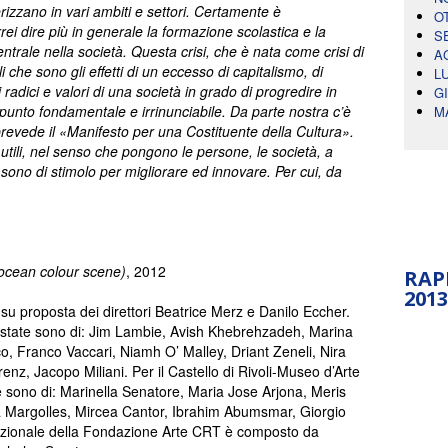
terizzano in vari ambiti e settori. Certamente è
O
rei dire più in generale la formazione scolastica e la
S
entrale nella società. Questa crisi, che è nata come crisi di
A
i che sono gli effetti di un eccesso di capitalismo, di
L
 radici e valori di una società in grado di progredire in
G
unto fondamentale e irrinunciabile. Da parte nostra c’è
M
revede il «Manifesto per una Costituente della Cultura».
 utili, nel senso che pongono le persone, le società, a
sono di stimolo per migliorare ed innovare. Per cui, da
ocean colour scene)
, 2012
RAP
2013
u proposta dei direttori Beatrice Merz e Danilo Eccher.
istate sono di: Jim Lambie, Avish Khebrehzadeh, Marina
, Franco Vaccari, Niamh O’ Malley, Driant Zeneli, Nira
nz, Jacopo Miliani. Per il Castello di Rivoli-Museo d’Arte
sono di: Marinella Senatore, Maria Jose Arjona, Meris
a Margolles, Mircea Cantor, Ibrahim Abumsmar, Giorgio
ernazionale della Fondazione Arte CRT è composto da