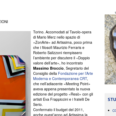
IONI
Torino. Accomodati al Tavolo-opera
di Mario Merz nello spazio di
«ZonArte» ad Artissima, poco prima
che i filosofi Maurizio Ferraris e
Roberto Salizzoni riempissero
l’ambiente per discutere il «Doppio
valore dell’arte», ho incontrato
Massimo Broccio
, Segretario del
Consiglio della
Fondazione per l’Arte
Moderna e Contemporanea CRT
,
che nell’adiacente «Meeting Point»
aveva appena presentato la nuova
edizione del progetto «Resò» con gli
STU
artisti Eva Frappiccini e i fratelli De
Serio.
Confermato il budget del 2011,
C
anche quest’anno ad Artissima la