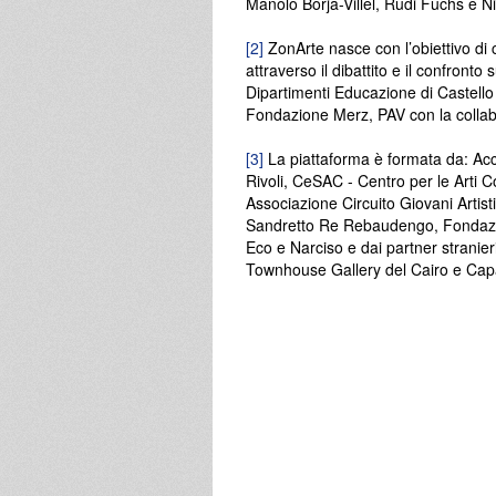
Manolo Borja-Villel, Rudi Fuchs e N
[2]
ZonArte nasce con l’obiettivo di c
attraverso il dibattito e il confronto
Dipartimenti Educazione di Castello 
Fondazione Merz, PAV con la coll
[3]
La piattaforma è formata da: Acca
Rivoli, CeSAC - Centro per le Arti C
Associazione Circuito Giovani Artisti
Sandretto Re Rebaudengo, Fondazion
Eco e Narciso e dai partner stranieri
Townhouse Gallery del Cairo e Capa