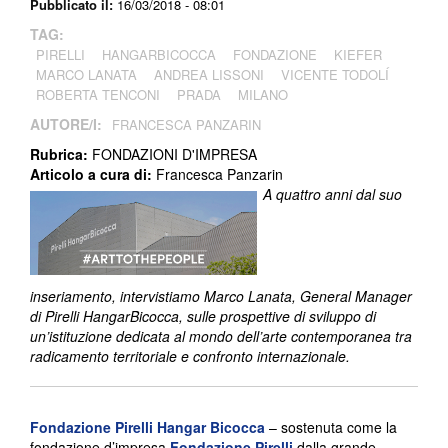
Pubblicato il:
16/03/2018 - 08:01
TAG:
PIRELLI
HANGARBICOCCA
FONDAZIONE
KIEFER
MARCO LANATA
ANDREA LISSONI
VICENTE TODOLÍ
ROBERTA TENCONI
PRADA
MILANO
AUTORE/I:
FRANCESCA PANZARIN
Rubrica:
FONDAZIONI D'IMPRESA
Articolo a cura di:
Francesca Panzarin
A quattro anni dal suo
inseriamento, intervistiamo
Marco Lanata, General Manager
di Pirelli HangarBicocca, sulle prospettive di sviluppo di
un’istituzione dedicata
al mondo dell’arte contemporanea
tra
radicamento territoriale e confronto internazionale.
Fondazione Pirelli Hangar Bicocca
– sostenuta come la
fondazione d’impresa
Fondazione Pirelli
dalla grande