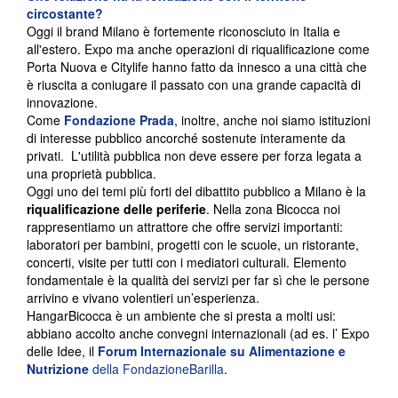
circostante?
Oggi il brand Milano è fortemente riconosciuto in Italia e
all'estero. Expo ma anche operazioni di riqualificazione come
Porta Nuova e Citylife hanno fatto da innesco a una città che
è riuscita a coniugare il passato con una grande capacità di
innovazione.
Come
Fondazione Prada
, inoltre, anche noi siamo istituzioni
di interesse pubblico ancorché sostenute interamente da
privati. L'utilità pubblica non deve essere per forza legata a
una proprietà pubblica.
Oggi uno dei temi più forti del dibattito pubblico a Milano è la
riqualificazione delle periferie
. Nella zona Bicocca noi
rappresentiamo un attrattore che offre servizi importanti:
laboratori per bambini, progetti con le scuole, un ristorante,
concerti, visite per tutti con i mediatori culturali. Elemento
fondamentale è la qualità dei servizi per far sì che le persone
arrivino e vivano volentieri un’esperienza.
HangarBicocca è un ambiente che si presta a molti usi:
abbiano accolto anche convegni internazionali (ad es. l’ Expo
delle Idee, il
Forum Internazionale su Alimentazione e
Nutrizione
della FondazioneBarilla
.