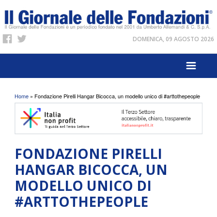
DOMENICA, 09 AGOSTO 2026
Tu sei qui
Home
» Fondazione Pirelli Hangar Bicocca, un modello unico di #arttothepeople
FONDAZIONE PIRELLI
HANGAR BICOCCA, UN
MODELLO UNICO DI
#ARTTOTHEPEOPLE