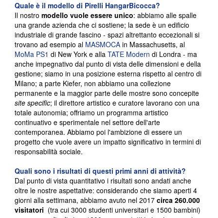
Quale è il modello di Pirelli HangarBicocca?
Il nostro
modello vuole essere unico
: abbiamo alle spalle
una grande azienda che ci sostiene; la sede è un edificio
industriale di grande fascino - spazi altrettanto eccezionali si
trovano ad esempio al
MASMOCA
in Massachusetts, al
MoMa PS1
di New York e alla
TATE Modern
di Londra - ma
anche impegnativo dal punto di vista delle dimensioni e della
gestione; siamo in una posizione esterna rispetto al centro di
Milano; a parte Kiefer, non abbiamo una collezione
permanente e la maggior parte delle mostre sono concepite
site specific
; il direttore artistico e curatore lavorano con una
totale autonomia; offriamo un programma artistico
continuativo e sperimentale nel settore dell'arte
contemporanea. Abbiamo poi l'ambizione di essere un
progetto che vuole avere un impatto significativo in termini di
responsabilità sociale.
Quali sono i risultati di questi primi anni di attività?
Dal punto di vista quantitativo i risultati sono andati anche
oltre le nostre aspettative: considerando che siamo aperti 4
giorni alla settimana, abbiamo avuto nel 2017
circa 260.000
visitatori
(tra cui 3000 studenti universitari e 1500 bambini)