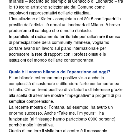
milanesi – accanto ad esempio al Cenacolo di Leonardo – tra
le 10 icone artistiche selezionate dal Comune come
capolavori rappresentativi dell'arte cittadina.
L'installazione di Kiefer - completata nel 2015 con i quadri in
prestito dall'artista - è ormai un landmark di Milano. A breve
produrremo il catalogo che è molto richiesto.
In parallelo al radicamento territoriale per rafforzare il senso
di partecipazione della community milanese, vogliamo
portare avanti un lavoro sul piano internazionale per
accrescere la rete di rapporti con i professionisti e le
istituzioni del mondo dell’arte contemporanea.
Quale è il vostro bilancio dell’operazione ad oggi?
E’ un bilancio estremamente positivo vista anche la
complessità di sostenere e diffondere l'arte contemporanea
in Italia. C'è un trend positivo di visitatori e di interesse grazie
alla scelta di alternare mostre “impegnative” a progetti di più
semplice comprensione.
La recente mostra di Fontana, ad esempio, ha avuto un
enorme successo. Anche “Take me, I’m yours” ha
funzionato (al finissage hanno partecipato 6900 persone)
perché molto interattiva.
Quello di mettere il visitatore al centro è il messaggio