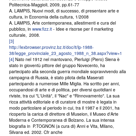
Politecnica-Maggioli, 2009, pp.61-77
A. LAMPIS, Nuovi modi, di successo, di presentare arte e
cultura, in Economia della cultura, 1/2008
A. LAMPIS, Arte contemporanea, allestimenti e cura del
pubblico, in
www.fizz.it
- Idee e risorse per il marketing
culturale, 2008.
[3]
http://lexbrowser.provinz.bz.it/doc/it/lp-1988-
38/legge_provinciale_23_agosto_1988_n_38.aspx?view=1
[4]
Nato nel 1912 nel mantovano, Pierluigi (Piero) Siena è
stato in gioventù pittore del gruppo Novecento, ha
partecipato alla seconda guerra mondiale sopravvivendo alla
campagna di Russia, è stato pilota della Maserati
partecipando a numerose Mille Miglia. Ha scritto per anni,
occupandosi di arte e di politica, per diversi quotidiani e
riviste, tra cui "L'Unità", il "Nac" e "Rinnovamento". La sua
ricca attività editoriale e di curatore di mostre è legata in
modo particolare al periodo in cui, tra il 1987 e il 2001, ha
ricoperto la carica di direttore di Museion, il Museo d'Arte
Moderna e Contemporanea di Bolzano. La sua intensa
biografia in P.TOGNON (a cura di) Anni e Vita, Milano,
Silvana ed. 2002. Cfr anche