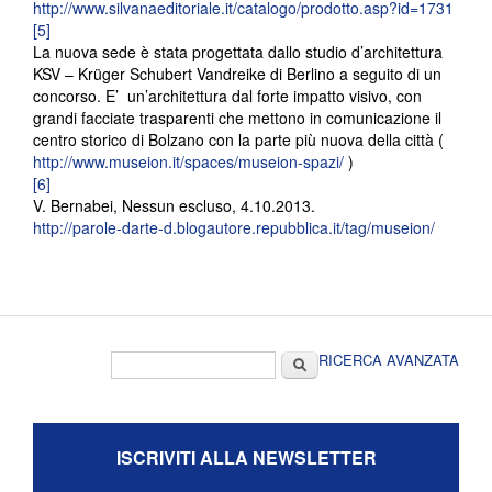
http://www.silvanaeditoriale.it/catalogo/prodotto.asp?id=1731
[5]
La nuova sede è stata progettata dallo studio d’architettura
KSV – Krüger Schubert Vandreike di Berlino a seguito di un
concorso. E’ un’architettura dal forte impatto visivo, con
grandi facciate trasparenti che mettono in comunicazione il
centro storico di Bolzano con la parte più nuova della città (
http://www.museion.it/spaces/museion-spazi/
)
[6]
V. Bernabei, Nessun escluso, 4.10.2013.
http://parole-darte-d.blogautore.repubblica.it/tag/museion/
Form di ricerca
Cerca
RICERCA AVANZATA
ISCRIVITI ALLA NEWSLETTER