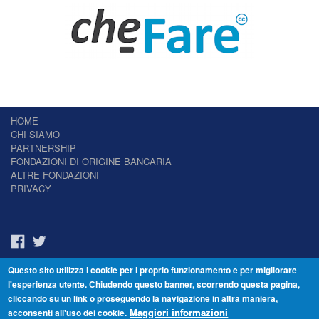
HOME
CHI SIAMO
PARTNERSHIP
FONDAZIONI DI ORIGINE BANCARIA
ALTRE FONDAZIONI
PRIVACY
Questo sito utilizza i cookie per i proprio funzionamento e per migliorare
Il Giornale delle Fondazioni - Periodico telematico
l'esperienza utente. Chiudendo questo banner, scorrendo questa pagina,
Reg. Tribunale n.7 del 22/07/2014 – ISSN 2421-2466
cliccando su un link o proseguendo la navigazione in altra maniera,
© Fondazione Venezia 2000 - Dorsoduro 3488/U - 30123 Venezia - Italia -
acconsenti all'uso dei cookie.
C.F. 94046390277
Maggiori informazioni