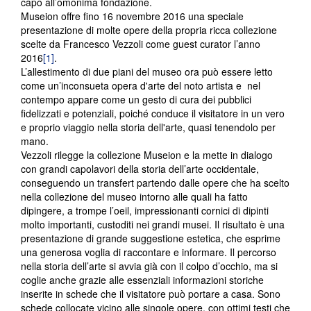
capo all’omonima fondazione.
Museion offre fino 16 novembre 2016 una speciale
presentazione di molte opere della propria ricca collezione
scelte da Francesco Vezzoli come guest curator l’anno
2016
[1]
.
L’allestimento di due piani del museo ora può essere letto
come un’inconsueta opera d'arte del noto artista e nel
contempo appare come un gesto di cura dei pubblici
fidelizzati e potenziali, poiché conduce il visitatore in un vero
e proprio viaggio nella storia dell'arte, quasi tenendolo per
mano.
Vezzoli rilegge la collezione Museion e la mette in dialogo
con grandi capolavori della storia dell’arte occidentale,
conseguendo un transfert partendo dalle opere che ha scelto
nella collezione del museo intorno alle quali ha fatto
dipingere, a trompe l’oeil, impressionanti cornici di dipinti
molto importanti, custoditi nei grandi musei. Il risultato è una
presentazione di grande suggestione estetica, che esprime
una generosa voglia di raccontare e informare. Il percorso
nella storia dell’arte si avvia già con il colpo d’occhio, ma si
coglie anche grazie alle essenziali informazioni storiche
inserite in schede che il visitatore può portare a casa. Sono
schede collocate vicino alle singole opere, con ottimi testi che