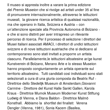
Il museo si appresta inoltre a varare la prima edizione
del
Premio Museion
che si rivolge ad artisti under 35 al fine
di promuovere internazionalmente, attraverso le istituzioni
museali, la giovane ricerca artistica di qualsiasi nazionalità,
ma che operano in Italia, Svizzera e Austria – con
un’attenzione speciale alla Provincia Autonoma di Bolzano -
e che si sono distinti per aver intrapreso un rilevante
percorso di ricerca. Per il processo di selezione i direttori dei
Musei italiani associati AMACI, i direttori di undici istituzioni
svizzere e di nove istituzioni austriache che si dedicano al
contemporaneo sono stati invitati a proporre un artista
ciascuno. Parallelamente,le istituzioni altoatesine ar/ge kunst
Kunstverein di Bolzano, Merano Arte e lo stesso Museion
hanno proposto congiuntamente un artista operante sul
territorio altoatesino. Tutti candidati così individuati sono stati
selezionati a cura di una giuria composta da Beatrix Ruf -
Direttrice dello Stedelijk Museum di Amsterdam,Giovanni
Carmine - Direttore del Kunst Halle Sankt Gallen, Karola
Kraus - Direttrice Mumok Museum Moderner Kunst Stiftung
Ludwig di Vienna, e Diana Baldon - Direttrice Malmö
Konsthall. Abbiamo la shortlist dei finalisti: Verena
Dengler (Vienna, 1981), Sonia Kacem (Basilea,