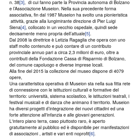
n. 38
[3]
, di cui fanno parte la Provincia autonoma di Bolzano
e l’Associazione Museion. Nella sua precedente forma
associativa, fin dal 1987 Museion ha svolto una pionieristica
attività, grazie alla lungimirante direzione di Pier Luigi
Siena
[4]
, collocato in un vecchio ospedale, quindi sede
decisamente meno propria dell’attuale
[5]
.
Dal 2008 la direttrice è Letizia Ragaglia che opera con uno
staff molto contenuto e può contare di un contributo
provinciale annuo pari a circa 2,3 milioni di euro, oltre a
contributi della Fondazione Cassa di Risparmio di Bolzano,
del comune capoluogo e diverse imprese locali.
Alla fine del 2015 la collezione del museo dispone di 4079
opere,
Una caratteristica operativa di Museion sta nella sua fitta rete
di connessione con le istituzioni culturali e formative del
territorio: università, sistema scolastico, le istituzioni teatrali, i
festival musicali e di danza che animano il territorio. Museion
ha diversi progetti d’integrazione dei nuovi cittadini ed una
forte attenzione all'infanzia e alle giovani generazioni.
L'intero piano terra, caso piuttosto raro, è aperto
gratuitamente al pubblico ed è disponibile per manifestazioni
di associazioni , artisti e vari enti noprofit
[6]
.