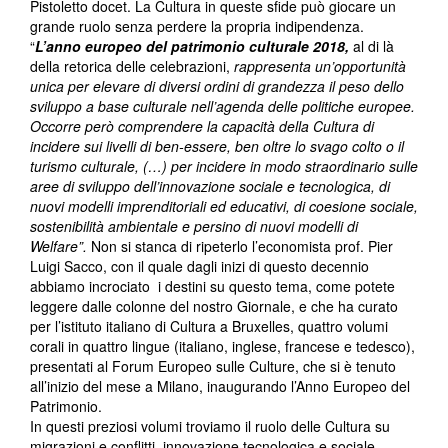
Pistoletto docet. La Cultura in queste sfide può giocare un
grande ruolo senza perdere la propria indipendenza.
“
L’anno europeo del patrimonio culturale 2018,
al di là
della retorica delle celebrazioni,
rappresenta un’opportunità
unica per elevare di diversi ordini di grandezza il peso dello
sviluppo a base culturale nell’agenda delle politiche europee.
Occorre però comprendere la capacità della Cultura di
incidere sui livelli di ben-essere, ben oltre lo svago colto o il
turismo culturale, (…) per incidere in modo straordinario sulle
aree di sviluppo dell’innovazione sociale e tecnologica, di
nuovi modelli imprenditoriali ed educativi, di coesione sociale,
sostenibilità ambientale e persino di nuovi modelli di
Welfare”.
Non si stanca di ripeterlo l’economista prof. Pier
Luigi Sacco, con il quale dagli inizi di questo decennio
abbiamo incrociato i destini su questo tema, come potete
leggere dalle colonne del nostro Giornale, e che ha curato
per l’istituto italiano di Cultura a Bruxelles, quattro volumi
corali in quattro lingue (italiano, inglese, francese e tedesco),
presentati al Forum Europeo sulle Culture, che si è tenuto
all’inizio del mese a Milano, inaugurando l’Anno Europeo del
Patrimonio.
In questi preziosi volumi troviamo il ruolo delle Cultura su
migrazioni e conflitti, innovazione tecnologica e sociale,