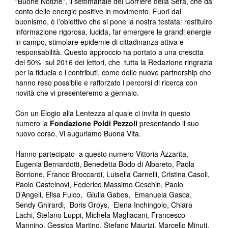
“Buone Notizie”, il settimanale del Corriere della Sera, che dà
conto delle energie positive in movimento. Fuori dal
buonismo, è l’obiettivo che si pone la nostra testata: restituire
informazione rigorosa, lucida, far emergere le grandi energie
in campo, stimolare epidemie di cittadinanza attiva e
responsabilità. Questo approccio ha portato a una crescita
del 50% sul 2016 dei lettori, che tutta la Redazione ringrazia
per la fiducia e i contributi, come delle nuove partnership che
hanno reso possibile e rafforzato i percorsi di ricerca con
novità che vi presenteremo a gennaio.
Con un Elogio alla Lentezza al quale ci invita in questo
numero la
Fondazione Poldi Pezzoli
presentando il suo
nuovo corso, Vi auguriamo Buona Vita.
Hanno partecipato a questo numero Vittoria Azzarita,
Eugenia Bernardotti, Benedetta Bodo di Albareto, Paola
Borrione, Franco Broccardi, Luisella Carnelli, Cristina Casoli,
Paolo Castelnovi, Federico Massimo Ceschin, Paolo
D’Angeli, Elisa Fulco, Giulia Gabos, Emanuela Gasca,
Sendy Ghirardi, Boris Groys, Elena Inchingolo, Chiara
Lachi, Stefano Luppi, Michela Magliacani, Francesco
Mannino, Gessica Martino, Stefano Maurizi, Marcello Minuti,