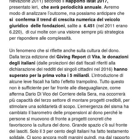
rilevazione 2011) secondo il
Rapporto Istat 2017,
presentato ieri,
che avrà periodicità annuale
. Avremo
modo di analizzare l’outcome, ma possiamo anticipare che
si conferma il trend di crescita numerica del veicolo
giuridico delle fondazioni
, salite a
6.451
(nel 2011 erano
6.220), di cui molte con una visione sempre più strategica
per rispondere alle complessità.
Un fenomeno che si riflette anche sulla cultura del dono.
Dalla terza edizione del
Giving Report
di
Vita
,
le donazioni
degli italiani
(dalle proiezioni dei dati fiscali riferiti alla
dichiarazione dei redditi dei singoli cittadini nel 2016)
hanno
superato per la prima volta i 5 miliardi
. L’introduzione di
alcune leve fiscali ha fatto l’effetto trampolino. Tutto questo
non è sufficiente per far fronte alle diseguaglianze, come
afferma Dario Di Vico del Corriere della Sera, ma occorrerà
più capacità del terzo settore di montare progetti credibili, per
stimolare una solidarietà di scopo. L’emergenza del sisma ha
cambiato il barometro delle propensioni al dono perché le
persone si muovono di fronte a progetti concreti che
favoriscono la cultura del dono. Grande spazio c’è sul fronte
dei lasciti. Solo il 3 per cento degli italiani ha fatto testamento
solidale. Ci sono ancora molti margini quindi, ma dal rapporto