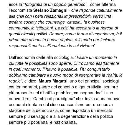
esce la “
fotografia di un popolo generoso
– come afferma
l’economista
Stefano Zamagni
- c
he risponde culturalmente
alla crisi con i beni relazionali imprescindibili, verso una
welfare society che counvolge cittadini, la business
community, le istituzioni. La crisi ha accelarato la ripresa di
questi circuiti positivi. Donare, come forma di esperienza, è il
primo atto di questa nuova pagina, è il modo per incidere
responsabilmente sull’ambiente in cui viviamo
”.
Dall’economia civile alla sociologia. “
Esiste un momento in
cui tutte le possibilità sono aperte. Ci troviamo esattamente
in quel momento. Il futuro è possibile. Per conquistarlo
dobbiamo cambiare il nuovo modo di interpretare la realtà, le
regole”
, ci dice
Mauro Magatti
, uno dei principali sociologi
contemporanei, padre del concetto di generatività, sempre
più presente nel dibattito pubblico, consegnandoci il suo
nuovo libro, “Cambio di paradigma” che invita a una nuova
economia lontana dal cieco consumismo per una nuova
stagione della democrazia, come risposta a un mercato
sempre più selvaggio e alla degenerazione della politica
sempre più populista e nazionalista.