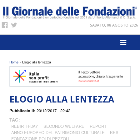
SABATO, 08 AGOSTO 2026
Tu sei qui
Home
» Elogio alla lentezza
ELOGIO ALLA LENTEZZA
Pubblicato il:
20/12/2017 - 22:42
TAG:
REBIRTH-DAY
SECONDO WELFARE
REPORT
ANNO EUROPEO DEL PATRIMONIO CULTURALE
BES
FONDAZIONE POLDI PEZZOLI