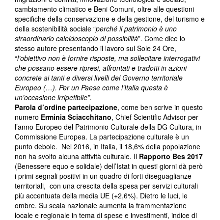
cambiamento climatico e Beni Comuni, oltre alle questioni
specifiche della conservazione e della gestione, del turismo e
della sostenibilità sociale “
perché il patrimonio è uno
straordinario caleidoscopio di possibilità
”. Come dice lo
stesso autore presentando il lavoro sul Sole 24 Ore,
“
l’obiettivo non è fornire risposte, ma sollecitare interrogativi
che possano essere ripresi, affrontati e tradotti in azioni
concrete ai tanti e diversi livelli del Governo territoriale
Europeo (…). Per un Paese come l’Italia questa è
un’occasione irripetibile”.
Parola d’ordine partecipazione
, come ben scrive in questo
numero
Erminia Sciacchitano
, Chief Scientific Advisor per
l’anno Europeo del Patrimonio Culturale della DG Cultura, in
Commissione Europea. La partecipazione culturale è un
punto debole. Nel 2016, in Italia, il 18,6% della popolazione
non ha svolto alcuna attività culturale. Il
Rapporto Bes 2017
(Benessere equo e solidale) dell’Istat in questi giorni dà però
i primi segnali positivi in un quadro di forti diseguaglianze
territoriali, con una crescita della spesa per servizi culturali
più accentuata della media UE (+2,6%). Dietro le luci, le
ombre. Su scala nazionale aumenta la frammentazione
locale e regionale in tema di spese e investimenti, indice di