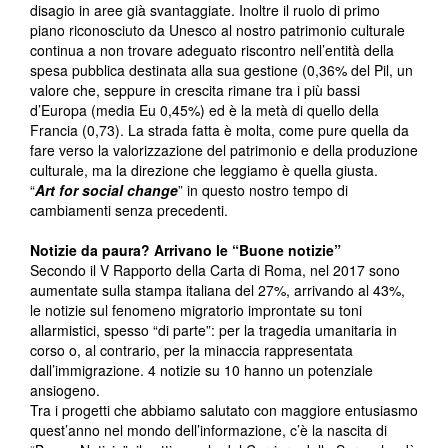
disagio in aree già svantaggiate. Inoltre il ruolo di primo
piano riconosciuto da Unesco al nostro patrimonio culturale
continua a non trovare adeguato riscontro nell’entità della
spesa pubblica destinata alla sua gestione (0,36% del Pil, un
valore che, seppure in crescita rimane tra i più bassi
d’Europa (media Eu 0,45%) ed è la metà di quello della
Francia (0,73). La strada fatta è molta, come pure quella da
fare verso la valorizzazione del patrimonio e della produzione
culturale, ma la direzione che leggiamo è quella giusta.
“
Art for social change
” in questo nostro tempo di
cambiamenti senza precedenti.
Notizie da paura? Arrivano le “Buone notizie”
Secondo il V Rapporto della Carta di Roma, nel 2017 sono
aumentate sulla stampa italiana del 27%, arrivando al 43%,
le notizie sul fenomeno migratorio improntate su toni
allarmistici, spesso “di parte”: per la tragedia umanitaria in
corso o, al contrario, per la minaccia rappresentata
dall’immigrazione. 4 notizie su 10 hanno un potenziale
ansiogeno.
Tra i progetti che abbiamo salutato con maggiore entusiasmo
quest’anno nel mondo dell’informazione, c’è la nascita di