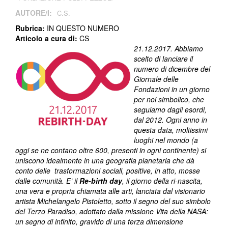
AUTORE/I:
C.S.
Rubrica:
IN QUESTO NUMERO
Articolo a cura di:
CS
21.12.2017. Abbiamo
scelto di lanciare il
numero di dicembre del
Giornale delle
Fondazioni in un giorno
per noi simbolico, che
seguiamo dagli esordi,
dal 2012. Ogni anno in
questa data, moltissimi
luoghi nel mondo (a
oggi se ne contano oltre 600, presenti in ogni continente) si
uniscono idealmente in una geografia planetaria che dà
conto delle trasformazioni sociali, positive, in atto, mosse
dalle comunità. E’ il
Re-birth day
, il giorno della ri-nascita,
una vera e propria chiamata alle arti, lanciata dal visionario
artista Michelangelo Pistoletto, sotto il segno del suo simbolo
del Terzo Paradiso, adottato dalla missione Vita della NASA:
un segno di infinito, gravido di una terza dimensione