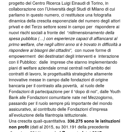
progetto del Centro Ricerca Luigi Einaudi di Torino, in
collaborazione con l’Università degli Studi di Milano di cui
parliamo in questo numero, ci restituisce una fotografia
dinamica della crescita esponenziale del numero degli attori
privati e del Terzo settore scesi in campo per rispondere ai
nuovi rischi sociali a fronte del “
ridimensionamento della
spesa pubblica (…) con esperienze capaci di affiancarsi al
primo welfare, che negli ultimi anno si è trovato in difficoltà a
rispondere ai bisogni dei cittadini”,
con nuove forme di
empowerment dei destinatari degli interventi e interazione
con il Pubblico: dalle imprese che stanno implementando
piani di welfare aziendale ormai centrali nell’ambito dei
contratti di lavoro, le progettualità strategiche altamente
innovative messe in campo dalle fondazioni di origine
bancaria per il contrasto alla povertà, al ruolo delle
Fondazioni di partecipazione per il “dopo di noi”, dalle Youth
Bank alle Fondazioni comunitarie nate nel Mezzogiorno,
passando per il ruolo sempre più importante del mondo
assicurativo, al contributo delle Fondazioni d’impresa
all’evoluzione della filantropia istituzionale.
Una crescita quali-quantitativa.
336.275 sono le istituzioni
non profit
(dati al 2015, su 301.191 della precedente