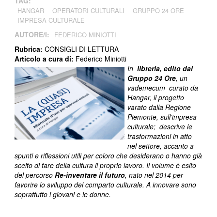
TAG:
HANGAR
OPERATORI CULTURALI
GRUPPO 24 ORE
IMPRESA CULTURALE
AUTORE/I:
FEDERICO MINIOTTI
Rubrica:
CONSIGLI DI LETTURA
Articolo a cura di:
Federico Miniotti
In
libreria, edito dal
Gruppo 24 Ore
, un
vademecum curato da
Hangar, il progetto
varato dalla Regione
Piemonte, sull’impresa
culturale; descrive le
trasformazioni in atto
nel settore, accanto a
spunti e riflessioni utili per coloro che desiderano o hanno già
scelto di fare della cultura il proprio lavoro. Il volume è esito
del percorso
Re-inventare il futuro
, nato nel 2014 per
favorire lo sviluppo del comparto culturale. A innovare sono
soprattutto i giovani e le donne.