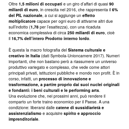
Oltre
1,5 milioni di occupati
e un giro d’affari di quasi
90
miliardi di euro
, in crescita nel 2016, che rappresenta il
6%
del PIL nazionale
, a cui si aggiunge un
effetto
moltiplicatore
capace per ogni euro di attivarne altri due
sull’indotto (
1,78
per l’esattezza), con una ricaduta
economica complessiva di circa
250 miliardi di euro
, cioè
il
16,7% dell’intero Prodotto interno lordo
.
È questa la macro fotografia del
Sistema culturale e
creativo in Italia
(dati Symbola-Unioncamere 2017). Numeri
importanti, che non bastano però a riassumere un universo
produttivo variegato e complesso, che vede come attori
principali privati, istituzioni pubbliche e mondo non profit. È in
corso, infatti, un
processo di innovazione e
trasformazione, a partire proprio dai suoi nuclei originali
e fondanti: i beni culturali e le performing arts
.
Una evoluzione che, nei prossimi anni, può rendere il
comparto un forte traino economico per il Paese. A una
condizione: liberarsi dalle
catene di sussidiarietà e
assistenzialismo
e acquisire
spirito e approccio
imprenditoriale
.