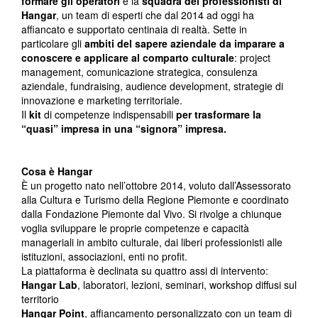
formare gli operatori
è la
squadra dei professionisti di
Hangar
, un team di esperti che dal 2014 ad oggi ha
affiancato e supportato centinaia di realtà. Sette in
particolare gli
ambiti del sapere aziendale da imparare a
conoscere e applicare al comparto culturale
: project
management, comunicazione strategica, consulenza
aziendale, fundraising, audience development, strategie di
innovazione e marketing territoriale.
Il
kit
di competenze indispensabili
per trasformare la
“quasi” impresa in una “signora” impresa.
Cosa è Hangar
È un progetto nato nell’ottobre 2014, voluto dall’Assessorato
alla Cultura e Turismo della Regione Piemonte e coordinato
dalla Fondazione Piemonte dal Vivo. Si rivolge a chiunque
voglia sviluppare le proprie competenze e capacità
manageriali in ambito culturale, dai liberi professionisti alle
istituzioni, associazioni, enti no profit.
La piattaforma è declinata su quattro assi di intervento:
Hangar Lab
, laboratori, lezioni, seminari, workshop diffusi sul
territorio
Hangar Point
, affiancamento personalizzato con un team di