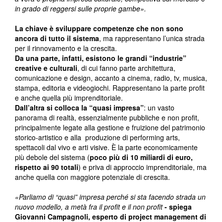
in grado di reggersi sulle proprie gambe».
La chiave è sviluppare competenze che non sono
ancora di tutto il sistema
, ma rappresentano l’unica strada
per il rinnovamento e la crescita.
Da una parte, infatti, esistono le grandi “industrie”
creative e culturali
, di cui fanno parte architettura,
comunicazione e design, accanto a cinema, radio, tv, musica,
stampa, editoria e videogiochi. Rappresentano la parte profit
e anche quella più imprenditoriale.
Dall’altra si colloca la “quasi impresa”
: un vasto
panorama di realtà, essenzialmente pubbliche e non profit,
principalmente legate alla gestione e fruizione del patrimonio
storico-artistico e alla produzione di performing arts,
spettacoli dal vivo e arti visive. È la parte economicamente
più debole del sistema (
poco più di 10 miliardi di euro,
rispetto ai 90 totali
) e priva di approccio imprenditoriale, ma
anche quella con maggiore potenziale di crescita.
«Parliamo di “quasi” impresa perché si sta facendo strada un
nuovo modello, a metà fra il profit e il non profit
- spiega
Giovanni Campagnoli, esperto di project management di