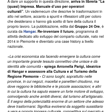
A dare un supporto in questa direzione,
arriva in libreria
“La
(quasi) Impresa. Manuale d’uso per operatori
culturali”
. Un vademecum che descrive le trasformazioni in
atto nel settore, accanto a spunti e riflessioni utili per coloro
che desiderano o hanno già scelto di fare della cultura il
proprio lavoro. La pubblicazione, edita dal
Gruppo 24 Ore
, è
curata da
Hangar
. Re-inventare il futuro
, programma di
attività dedicato allo sviluppo del comparto culturale, nato nel
2014 in Piemonte e diventato una case history a livello
nazionale.
«La crisi economica sta facendo emergere la cultura come
un importante grande tessuto connettivo che unisce e dà
identità alle comunità
- spiega Antonella Parigi, ideatrice
di Hangar e assessore alla Cultura e al Turismo della
Regione Piemonte -
Ci sono luoghi, soprattutto nelle
province, in cui negozi, macellai e panettieri chiudono, ma
dove reggono le biblioteche e le piccole associazioni, e altri
in cui la cultura ha saputo essere un forte motore di sviluppo,
coinvolgendo anche ambiti diversi, dal turismo all'artigianato.
È il segno della potenzialità enorme di un settore che adesso
deve trasformarsi. Significa evolversi da soggetto sussidiario
a vera e propria impresa culturale, competitiva sul mercato e