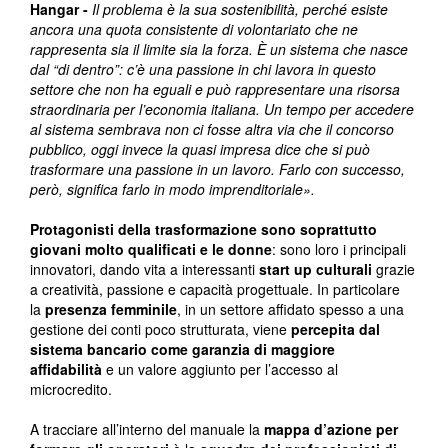
Hangar -
Il problema è la sua sostenibilità, perché esiste
ancora una quota consistente di volontariato che ne
rappresenta sia il limite sia la forza. È un sistema che nasce
dal “di dentro”: c’è una passione in chi lavora in questo
settore che non ha eguali e può rappresentare una risorsa
straordinaria per l’economia italiana. Un tempo per accedere
al sistema sembrava non ci fosse altra via che il concorso
pubblico, oggi invece la quasi impresa dice che si può
trasformare una passione in un lavoro. Farlo con successo,
però, significa farlo in modo imprenditoriale».
Protagonisti della trasformazione sono soprattutto
giovani molto qualificati e le donne
: sono loro i principali
innovatori, dando vita a interessanti
start up culturali
grazie
a creatività, passione e capacità progettuale. In particolare
la
presenza femminile
, in un settore affidato spesso a una
gestione dei conti poco strutturata, viene
percepita dal
sistema bancario come garanzia di maggiore
affidabilità
e un valore aggiunto per l’accesso al
microcredito.
A tracciare all’interno del manuale la
mappa d’azione per