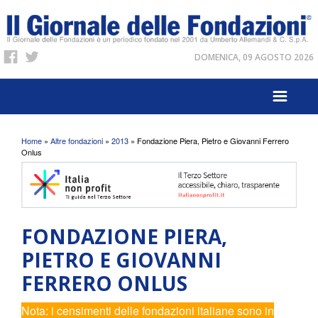
DOMENICA, 09 AGOSTO 2026
Tu sei qui
Home
»
Altre fondazioni
»
2013
» Fondazione Piera, Pietro e Giovanni Ferrero
Onlus
FONDAZIONE PIERA,
PIETRO E GIOVANNI
FERRERO ONLUS
Nota: i censimenti delle fondazioni italiane sono in