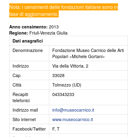
Nota: i censimenti delle fondazioni italiane sono in
fase di aggiornamento.
Anno censimento:
2013
Regione:
Friuli-Venezia Giulia
Dati anagrafici
Denominazione
Fondazione Museo Carnico delle Arti
Popolari «Michele Gortani»
Indirizzo
Via della Vittoria, 2
Cap
33028
Città
Tolmezzo (UD)
Recapiti
043343233
telefonici
Indirizzo mail
info@museocarnico.it
Sito internet
www.museocarnico.it
Facebook/Twitter
F, T