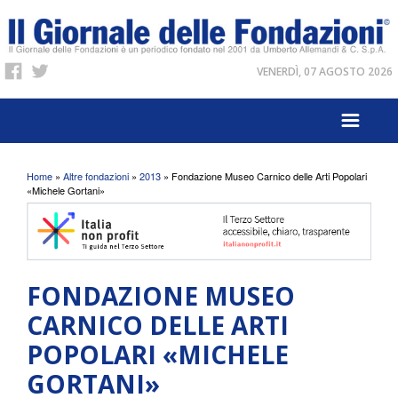
VENERDÌ, 07 AGOSTO 2026
Tu sei qui
Home
»
Altre fondazioni
»
2013
» Fondazione Museo Carnico delle Arti Popolari
«Michele Gortani»
FONDAZIONE MUSEO
CARNICO DELLE ARTI
POPOLARI «MICHELE
GORTANI»