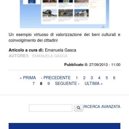
Un esempio virtuoso di valorizzazione dei beni culturali e
coinvolgimento dei cittadini
Articolo a cura di:
Emanuela Gasca
AUTORE/I:
EMANUELA GASCA
Pubblicato il:
27/09/2013 - 11:00
Pagine
« PRIMA
‹ PRECEDENTE
1
2
3
4
5
6
7
8
9
SEGUENTE ›
ULTIMA »
Form di ricerca
Cerca
RICERCA AVANZATA