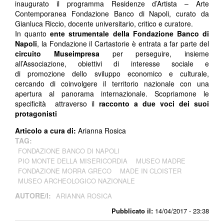
inaugurato il programma Residenze d’Artista – Arte
Contemporanea Fondazione Banco di Napoli, curato da
Gianluca Riccio, docente universitario, critico e curatore.
In quanto
ente strumentale della Fondazione Banco di
Napoli
, la Fondazione il Cartastorie è entrata a far parte del
circuito Museimpresa
per perseguire, insieme
all’Associazione, obiettivi di interesse sociale e
di promozione dello sviluppo economico e culturale,
cercando di coinvolgere il territorio nazionale con una
apertura al panorama internazionale.
Scopriamone le
specificità attraverso il
racconto a due voci dei suoi
protagonisti
Articolo a cura di:
Arianna Rosica
TAG:
FONDAZIONE BANCO DI NAPOLI
PIO MONTE DELLA MISERICORDIA
MUSEO MADRE
FONDAZIONE MORRA GRECO
MADE IN CLOISTER
MUSEO ARCHEOLOGICO NAZIONALE
AUTORE/I:
ARIANNA ROSICA
Pubblicato il:
14/04/2017 - 23:38