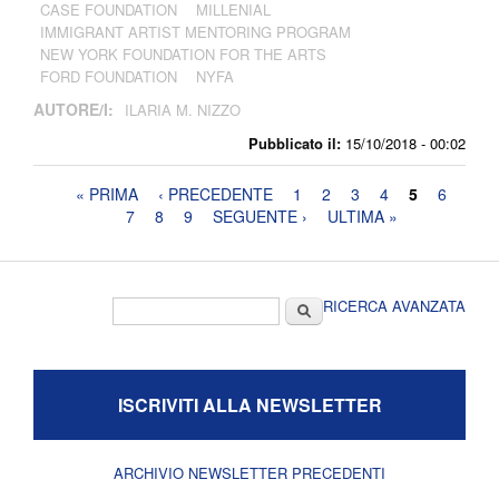
CASE FOUNDATION
MILLENIAL
IMMIGRANT ARTIST MENTORING PROGRAM
NEW YORK FOUNDATION FOR THE ARTS
FORD FOUNDATION
NYFA
AUTORE/I:
ILARIA M. NIZZO
Pubblicato il:
15/10/2018 - 00:02
Pagine
« PRIMA
‹ PRECEDENTE
1
2
3
4
5
6
7
8
9
SEGUENTE ›
ULTIMA »
Form di ricerca
Cerca
RICERCA AVANZATA
ISCRIVITI ALLA NEWSLETTER
ARCHIVIO NEWSLETTER PRECEDENTI