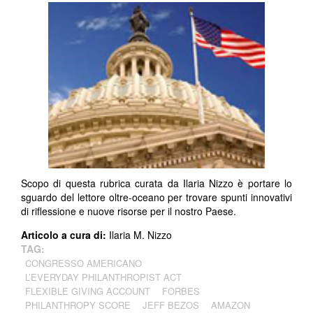
Scopo di questa rubrica curata da Ilaria Nizzo è portare lo
sguardo del lettore oltre-oceano per trovare spunti innovativi
di riflessione e nuove risorse per il nostro Paese.
Articolo a cura di:
Ilaria M. Nizzo
TAG:
CONGRESSO AMERICANO
L’EVERYDAY PHILANTHROPIST ACT
FLEXIBLE GIVING ACCOUNT
FORBES
PHILANTHROPY SCORE
JEFF BEZOS
AMAZON