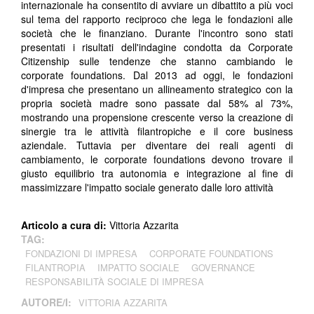
internazionale ha consentito di avviare un dibattito a più voci
sul tema del rapporto reciproco che lega le fondazioni alle
società che le finanziano. Durante l'incontro sono stati
presentati i risultati dell'indagine condotta da Corporate
Citizenship sulle tendenze che stanno cambiando le
corporate foundations. Dal 2013 ad oggi, le fondazioni
d'impresa che presentano un allineamento strategico con la
propria società madre sono passate dal 58% al 73%,
mostrando una propensione crescente verso la creazione di
sinergie tra le attività filantropiche e il core business
aziendale. Tuttavia per diventare dei reali agenti di
cambiamento, le corporate foundations devono trovare il
giusto equilibrio tra autonomia e integrazione al fine di
massimizzare l'impatto sociale generato dalle loro attività
Articolo a cura di:
Vittoria Azzarita
TAG:
FONDAZIONI DI IMPRESA
CORPORATE FOUNDATIONS
FILANTROPIA
IMPATTO SOCIALE
GOVERNANCE
RESPONSABILITÀ SOCIALE DI IMPRESA
AUTORE/I:
VITTORIA AZZARITA